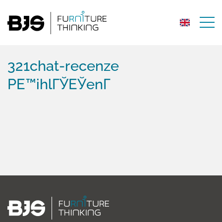
321chat-recenze
PЕ™ihlГЎЕЎenГ­