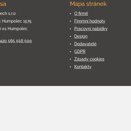
sa
Mapa stránek
ech s.r.o
O firmě
k Humpolec 1575
Firemní hodnoty
6 01 Humpolec
Pracovní nabídky
Design
+420 565 556 500
Dodavatelé
GDPR
Zásady cookies
Kontakty