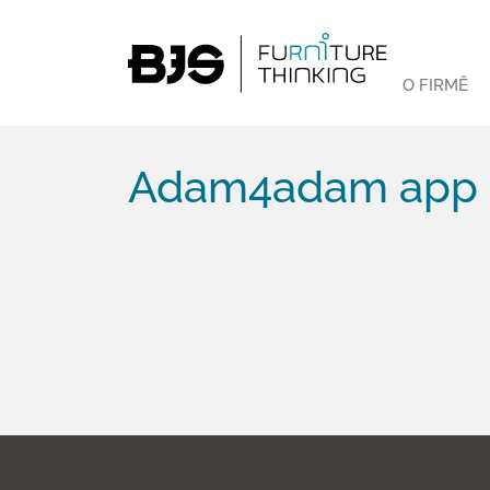
O FIRMĚ
Adam4adam app p