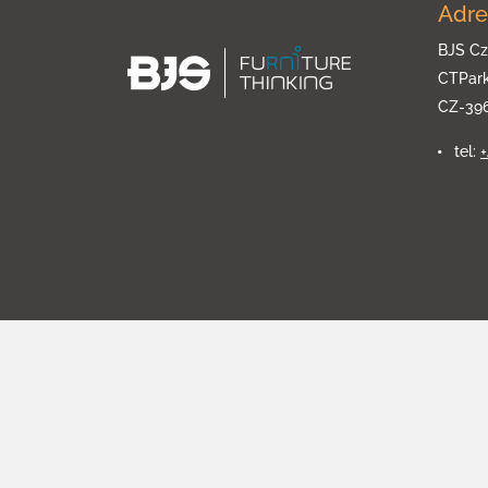
Adre
BJS Cz
CTPar
CZ-39
tel: