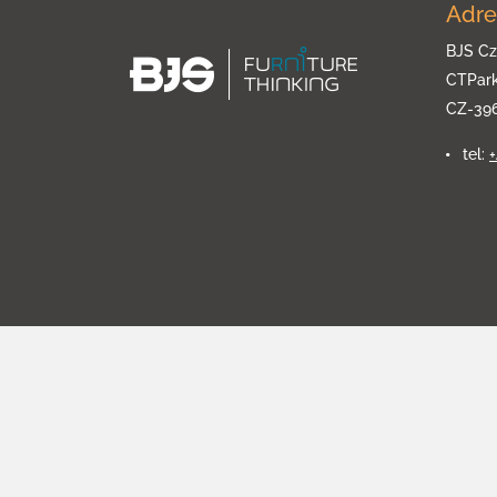
Adre
BJS Cz
CTPar
CZ-39
tel: