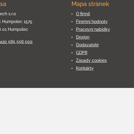
sa
Mapa stránek
ech s.r.o
O firmě
k Humpolec 1575
Firemní hodnoty
6 01 Humpolec
Pracovní nabídky
Design
+420 565 556 500
Dodavatelé
GDPR
Zásady cookies
Kontakty