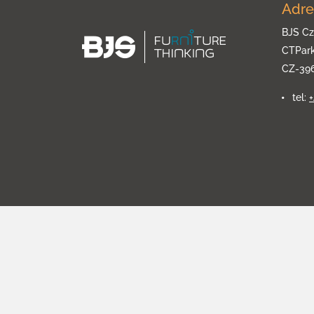
Adre
BJS Cz
CTPar
CZ-39
tel: