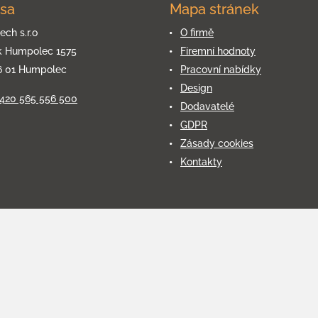
sa
Mapa stránek
ech s.r.o
O firmě
k Humpolec 1575
Firemní hodnoty
6 01 Humpolec
Pracovní nabídky
Design
+420 565 556 500
Dodavatelé
GDPR
Zásady cookies
Kontakty