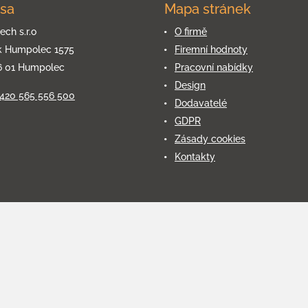
sa
Mapa stránek
ech s.r.o
O firmě
k Humpolec 1575
Firemní hodnoty
6 01 Humpolec
Pracovní nabídky
Design
+420 565 556 500
Dodavatelé
GDPR
Zásady cookies
Kontakty