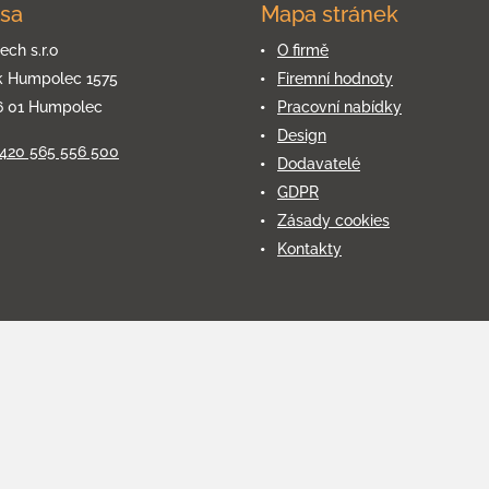
sa
Mapa stránek
ech s.r.o
O firmě
k Humpolec 1575
Firemní hodnoty
6 01 Humpolec
Pracovní nabídky
Design
+420 565 556 500
Dodavatelé
GDPR
Zásady cookies
Kontakty