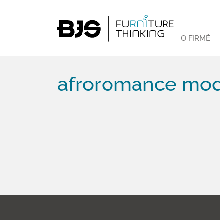
O FIRMĚ
afroromance mo