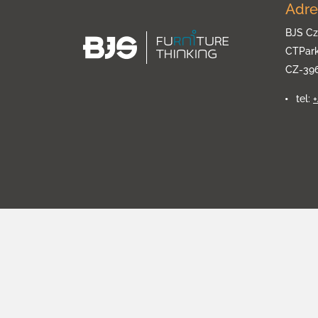
Adre
BJS Cz
CTPar
CZ-39
tel: