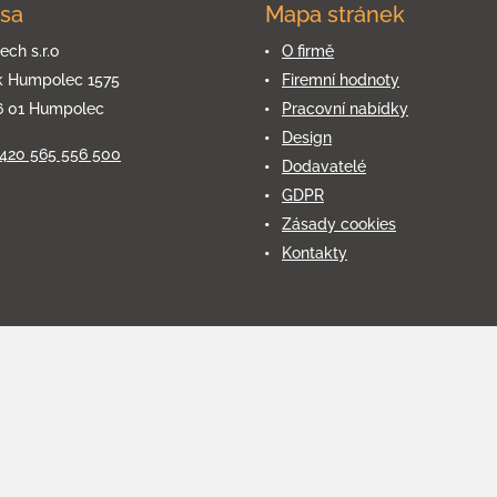
sa
Mapa stránek
ech s.r.o
O firmě
k Humpolec 1575
Firemní hodnoty
6 01 Humpolec
Pracovní nabídky
Design
+420 565 556 500
Dodavatelé
GDPR
Zásady cookies
Kontakty