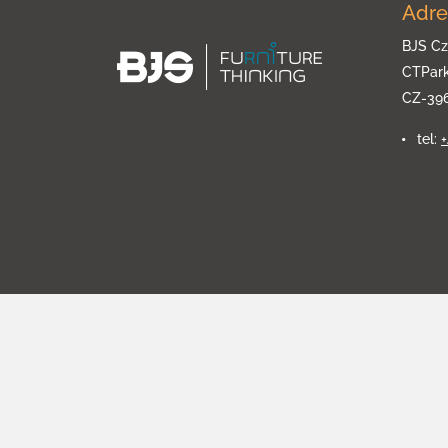
Adre
BJS Cz
CTPar
CZ-39
tel: