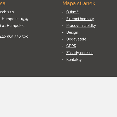
sa
Mapa stránek
ech s.r.o
O firmě
k Humpolec 1575
Firemní hodnoty
6 01 Humpolec
Pracovní nabídky
Design
+420 565 556 500
Dodavatelé
GDPR
Zásady cookies
Kontakty