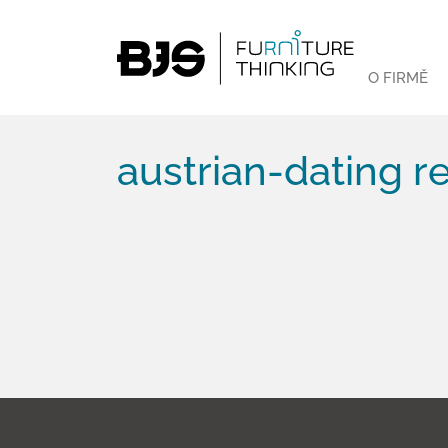
O FIRMĚ
austrian-dating r