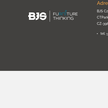
Adre
BJS Cz
CTPar
CZ-39
tel: