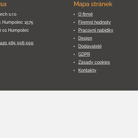
sa
Mapa stránek
ech s.r.o
O firmě
k Humpolec 1575
Firemní hodnoty
6 01 Humpolec
Pracovní nabídky
Design
+420 565 556 500
Dodavatelé
GDPR
Zásady cookies
Kontakty