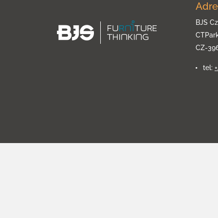
Adre
BJS Cz
CTPar
CZ-39
tel: