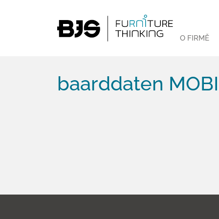
O FIRMĚ
baarddaten MOB