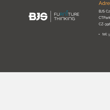
Adre
BJS Cz
CTPar
CZ-39
tel: