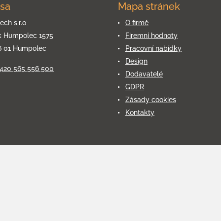
sa
Mapa stránek
ech s.r.o
O firmě
k Humpolec 1575
Firemní hodnoty
6 01 Humpolec
Pracovní nabídky
Design
+420 565 556 500
Dodavatelé
GDPR
Zásady cookies
Kontakty