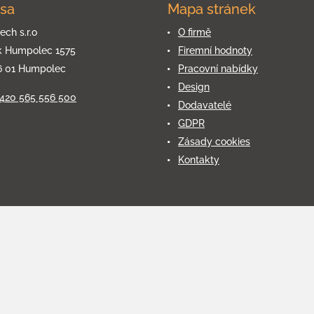
sa
Mapa stránek
ech s.r.o
O firmě
k Humpolec 1575
Firemní hodnoty
6 01 Humpolec
Pracovní nabídky
Design
+420 565 556 500
Dodavatelé
GDPR
Zásady cookies
Kontakty