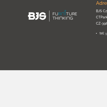
Adre
BJS Cz
CTPar
CZ-39
tel: