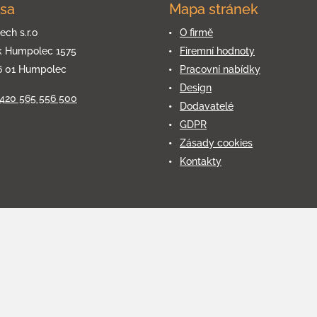
sa
Mapa stránek
ech s.r.o
O firmě
k Humpolec 1575
Firemní hodnoty
6 01 Humpolec
Pracovní nabídky
Design
+420 565 556 500
Dodavatelé
GDPR
Zásady cookies
Kontakty