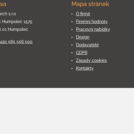
sa
Mapa stránek
ech s.r.o
O firmě
k Humpolec 1575
Firemní hodnoty
6 01 Humpolec
Pracovní nabídky
Design
+420 565 556 500
Dodavatelé
GDPR
Zásady cookies
Kontakty