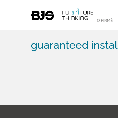
O FIRMĚ
guaranteed insta