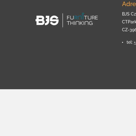
Adre
BJS Cz
CTPar
CZ-39
tel: