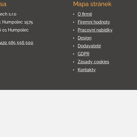
sa
Mapa stránek
ech s.r.o
O firmě
k Humpolec 1575
Firemní hodnoty
6 01 Humpolec
Pracovní nabídky
Design
+420 565 556 500
Dodavatelé
GDPR
Zásady cookies
Kontakty