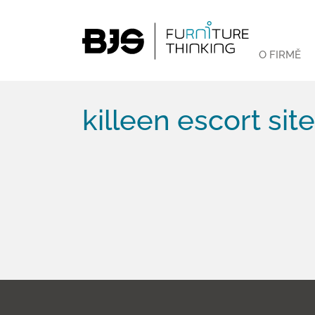
O FIRMĚ
killeen escort sit