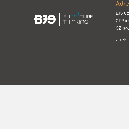
Adre
BJS Cz
CTPar
CZ-39
tel: