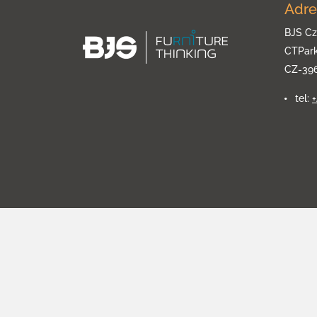
Adre
BJS Cz
CTPar
CZ-39
tel: