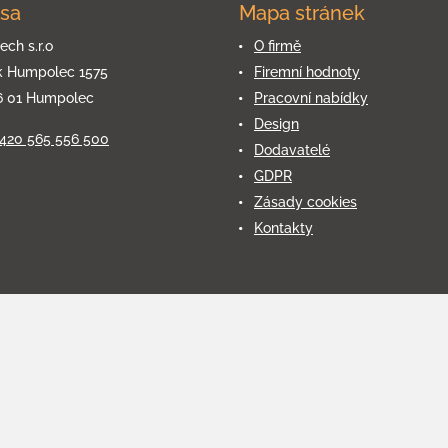
sa
Mapa stránek
ech s.r.o
O firmě
k Humpolec 1575
Firemní hodnoty
6 01 Humpolec
Pracovní nabídky
Design
+420 565 556 500
Dodavatelé
GDPR
Zásady cookies
Kontakty