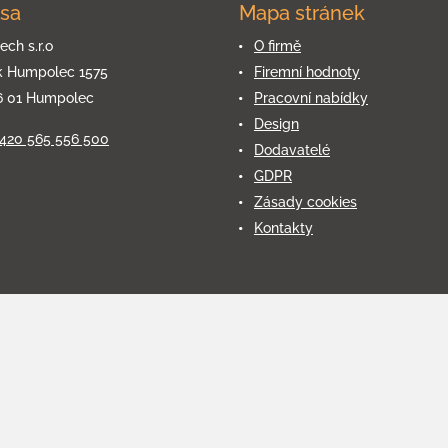
sa
Mapa stránek
ech s.r.o
O firmě
k Humpolec 1575
Firemní hodnoty
6 01 Humpolec
Pracovní nabídky
Design
+420 565 556 500
Dodavatelé
GDPR
Zásady cookies
Kontakty