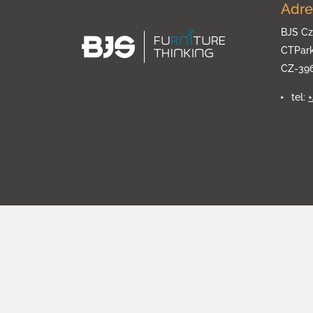
Adre
BJS Cz
CTPar
CZ-39
tel: