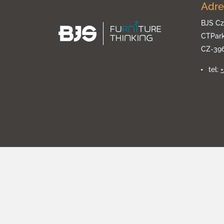
Adre
BJS Cz
CTPar
CZ-39
tel: