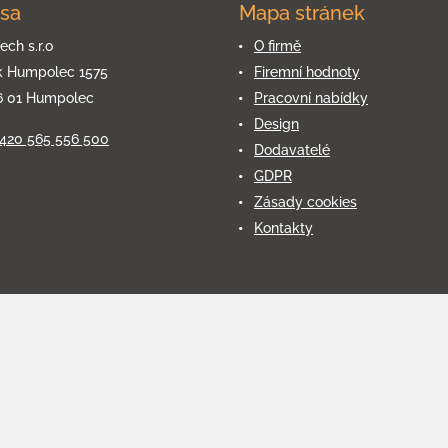
sa
Mapa stránek
ech s.r.o
O firmě
k Humpolec 1575
Firemní hodnoty
6 01 Humpolec
Pracovní nabídky
Design
+420 565 556 500
Dodavatelé
GDPR
Zásady cookies
Kontakty