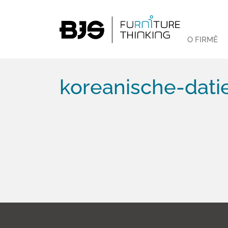
O FIRMĚ
koreanische-datie