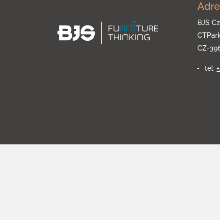
Adre
BJS Cz
CTPar
CZ-39
tel: