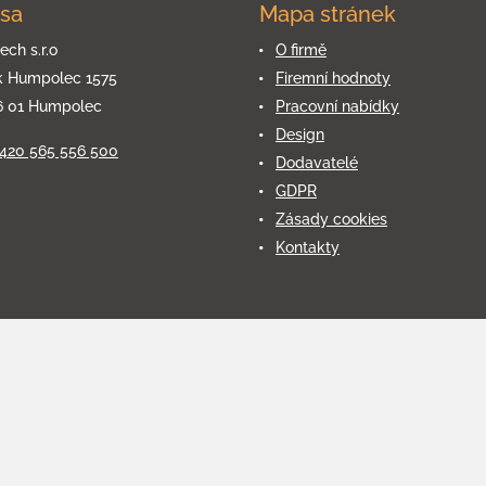
sa
Mapa stránek
ech s.r.o
O firmě
k Humpolec 1575
Firemní hodnoty
6 01 Humpolec
Pracovní nabídky
Design
+420 565 556 500
Dodavatelé
GDPR
Zásady cookies
Kontakty