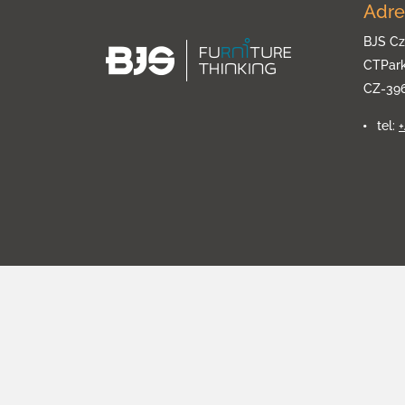
Adre
BJS Cz
CTPar
CZ-39
tel: