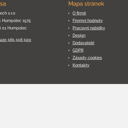
sa
Mapa stránek
ech s.r.o
O firmě
k Humpolec 1575
Firemní hodnoty
6 01 Humpolec
Pracovní nabídky
Design
+420 565 556 500
Dodavatelé
GDPR
Zásady cookies
Kontakty