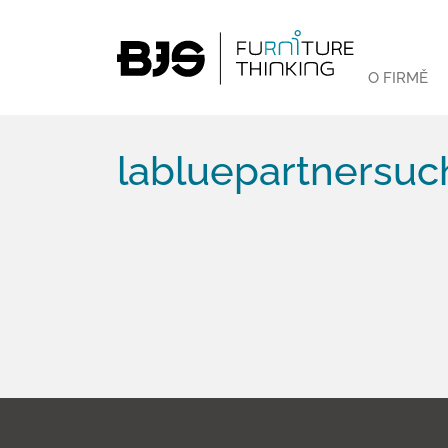
O FIRMĚ
labluepartnersuch