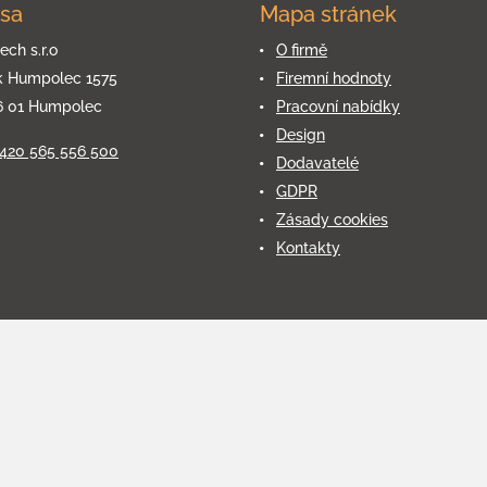
sa
Mapa stránek
ech s.r.o
O firmě
k Humpolec 1575
Firemní hodnoty
6 01 Humpolec
Pracovní nabídky
Design
+420 565 556 500
Dodavatelé
GDPR
Zásady cookies
Kontakty