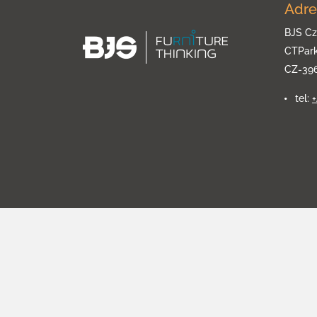
Adre
BJS Cz
CTPar
CZ-39
tel: