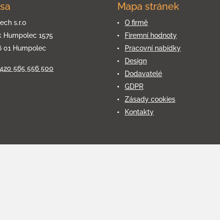
sa
Mapa stránek
ech s.r.o
O firmě
k Humpolec 1575
Firemní hodnoty
6 01 Humpolec
Pracovní nabídky
Design
+420 565 556 500
Dodavatelé
GDPR
Zásady cookies
Kontakty