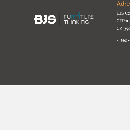
Adre
BJS Cz
CTPar
CZ-39
tel: