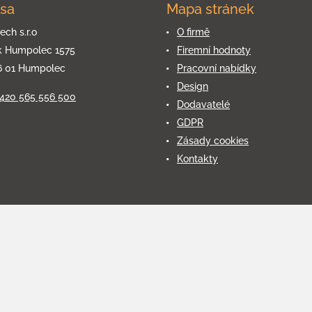
sa
Mapa stránek
ech s.r.o
O firmě
k Humpolec 1575
Firemní hodnoty
6 01 Humpolec
Pracovní nabídky
Design
+420 565 556 500
Dodavatelé
GDPR
Zásady cookies
Kontakty