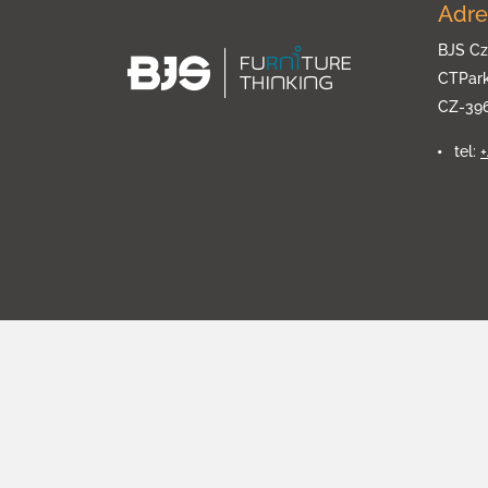
Adre
BJS Cz
CTPar
CZ-39
tel: