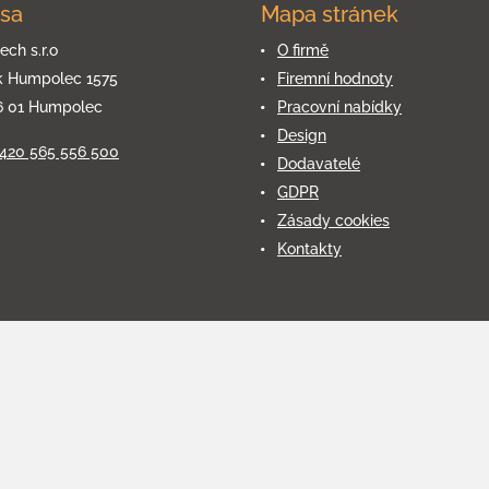
sa
Mapa stránek
ech s.r.o
O firmě
k Humpolec 1575
Firemní hodnoty
6 01 Humpolec
Pracovní nabídky
Design
+420 565 556 500
Dodavatelé
GDPR
Zásady cookies
Kontakty