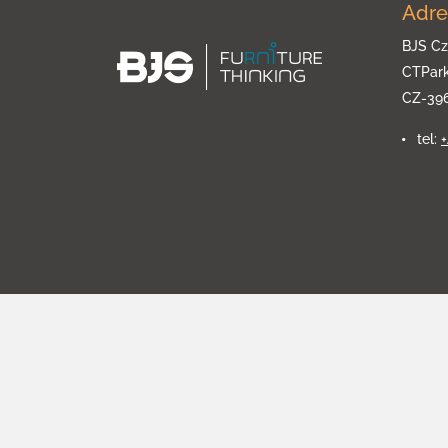
Adre
BJS Cz
CTPar
CZ-39
tel: