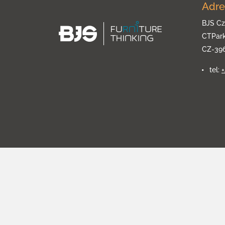
Adre
BJS Cz
CTPar
CZ-39
tel: