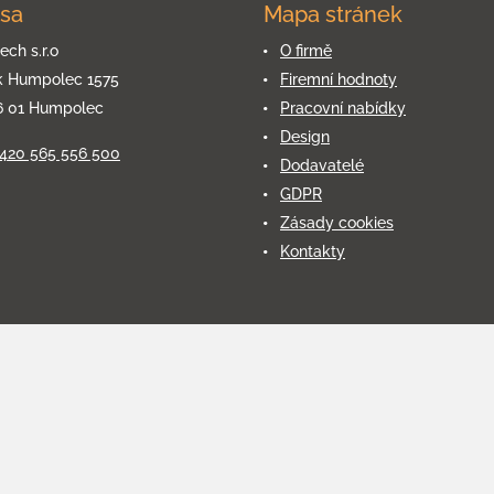
sa
Mapa stránek
ech s.r.o
O firmě
k Humpolec 1575
Firemní hodnoty
6 01 Humpolec
Pracovní nabídky
Design
+420 565 556 500
Dodavatelé
GDPR
Zásady cookies
Kontakty