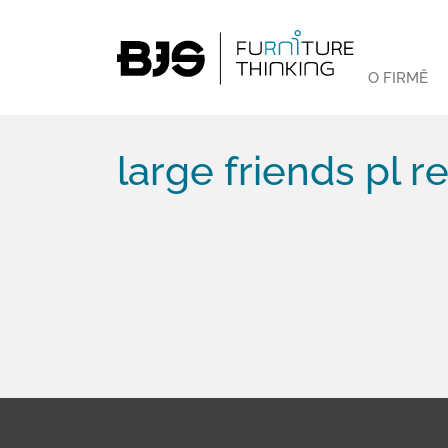
O FIRMĚ
large friends pl r