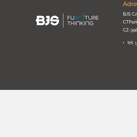
Adre
BJS Cz
CTPar
CZ-39
tel: