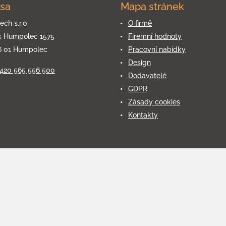
sa
Mapa stránek
ech s.r.o
O firmě
k Humpolec 1575
Firemní hodnoty
6 01 Humpolec
Pracovní nabídky
Design
+420 565 556 500
Dodavatelé
GDPR
Zásady cookies
Kontakty