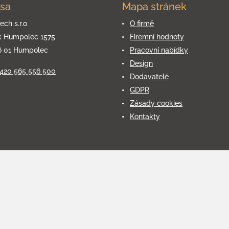
sa
Mapa stránek
ech s.r.o
O firmě
k Humpolec 1575
Firemní hodnoty
6 01 Humpolec
Pracovní nabídky
Design
+420 565 556 500
Dodavatelé
GDPR
Zásady cookies
Kontakty