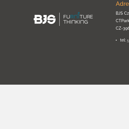
Adre
BJS Cz
CTPar
CZ-39
tel: