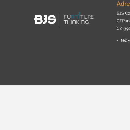
Adre
BJS Cz
CTPar
CZ-39
tel: