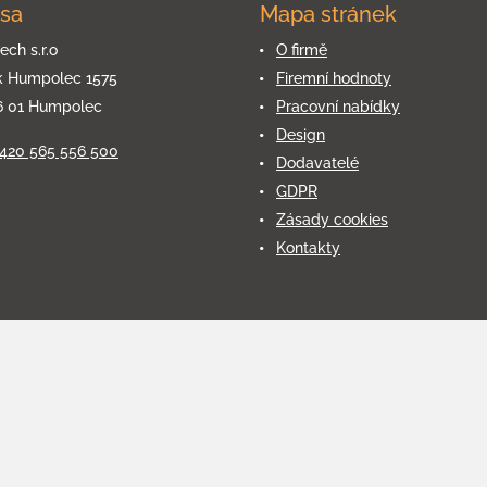
sa
Mapa stránek
ech s.r.o
O firmě
k Humpolec 1575
Firemní hodnoty
6 01 Humpolec
Pracovní nabídky
Design
+420 565 556 500
Dodavatelé
GDPR
Zásady cookies
Kontakty