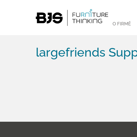
O FIRMĚ
largefriends Sup