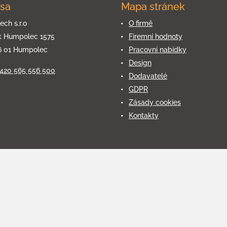
sa
Mapa stránek
ech s.r.o
O firmě
k Humpolec 1575
Firemní hodnoty
6 01 Humpolec
Pracovní nabídky
Design
+420 565 556 500
Dodavatelé
GDPR
Zásady cookies
Kontakty