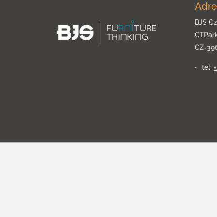
Adre
BJS Cz
CTPar
CZ-39
tel: