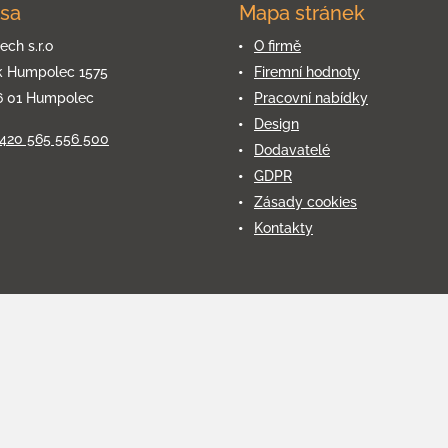
sa
Mapa stránek
ech s.r.o
O firmě
k Humpolec 1575
Firemní hodnoty
6 01 Humpolec
Pracovní nabídky
Design
+420 565 556 500
Dodavatelé
GDPR
Zásady cookies
Kontakty