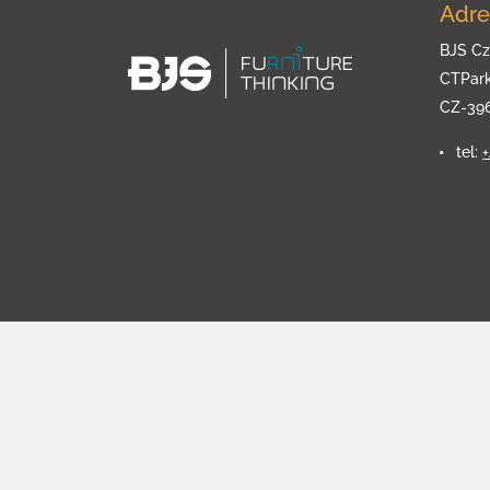
Adre
BJS Cz
CTPar
CZ-39
tel: