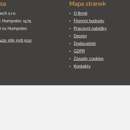
sa
Mapa stránek
ech s.r.o
O firmě
k Humpolec 1575
Firemní hodnoty
6 01 Humpolec
Pracovní nabídky
Design
+420 565 556 500
Dodavatelé
GDPR
Zásady cookies
Kontakty