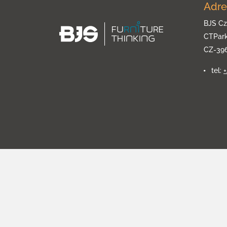
Adre
BJS Cz
CTPar
CZ-39
tel: