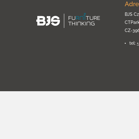
Adre
BJS Cz
CTPar
CZ-39
tel: