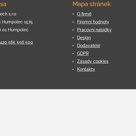
sa
Mapa stránek
ech s.r.o
O firmě
k Humpolec 1575
Firemní hodnoty
6 01 Humpolec
Pracovní nabídky
Design
+420 565 556 500
Dodavatelé
GDPR
Zásady cookies
Kontakty