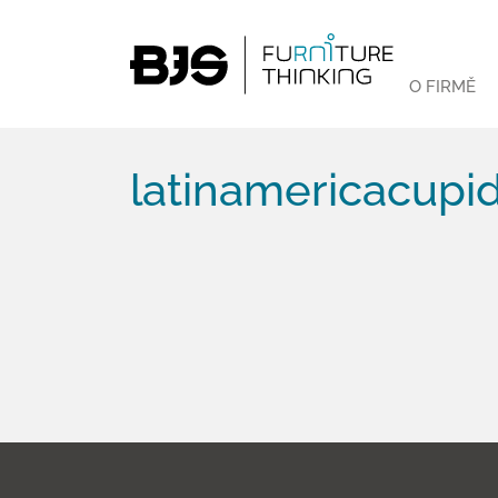
O FIRMĚ
latinamericacupid