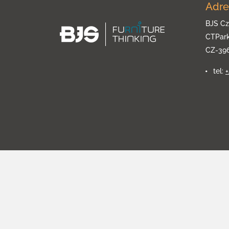
Adre
BJS Cz
CTPar
CZ-39
tel: