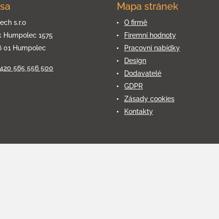
sa
Mapa stránek
ech s.r.o
O firmě
k Humpolec 1575
Firemní hodnoty
6 01 Humpolec
Pracovní nabídky
Design
+420 565 556 500
Dodavatelé
GDPR
Zásady cookies
Kontakty