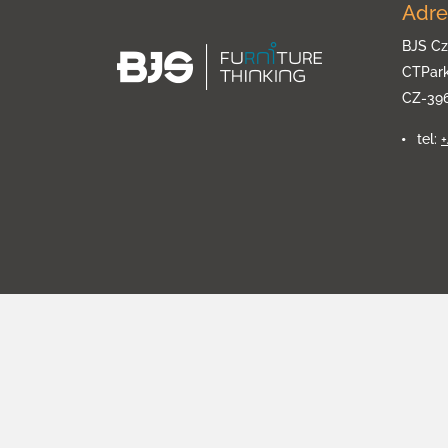
Adre
BJS Cz
CTPar
CZ-39
tel: