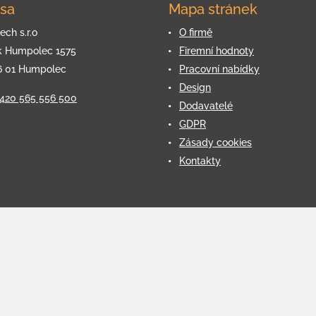
sa
Mapa stránek
ech s.r.o
O firmě
k Humpolec 1575
Firemní hodnoty
6 01 Humpolec
Pracovní nabídky
Design
+420 565 556 500
Dodavatelé
GDPR
Zásady cookies
Kontakty