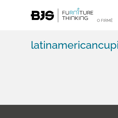
O FIRMĚ
latinamericancupi