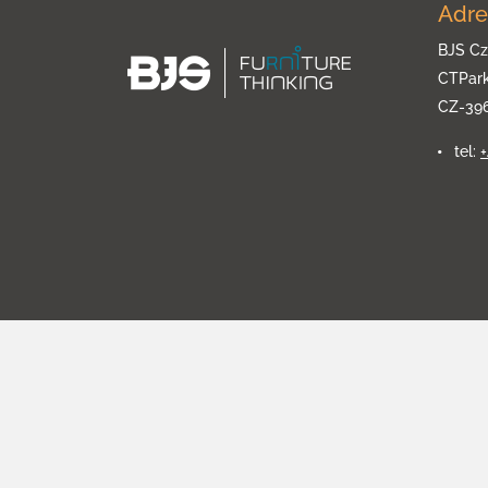
Adre
BJS Cz
CTPar
CZ-39
tel: