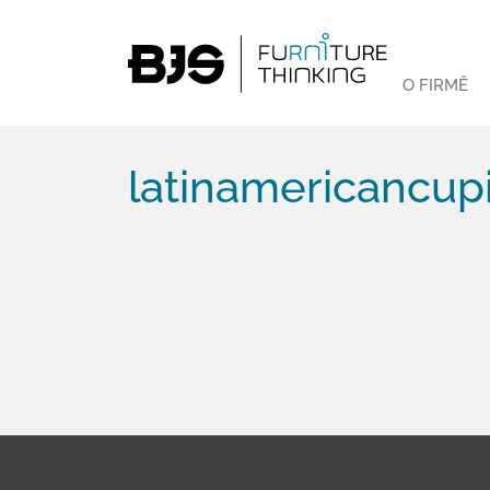
O FIRMĚ
latinamericancupi