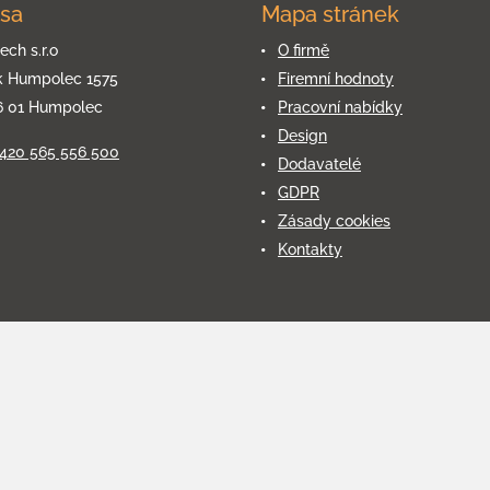
sa
Mapa stránek
ech s.r.o
O firmě
k Humpolec 1575
Firemní hodnoty
6 01 Humpolec
Pracovní nabídky
Design
+420 565 556 500
Dodavatelé
GDPR
Zásady cookies
Kontakty