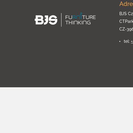
Adre
BJS Cz
CTPar
CZ-39
tel: