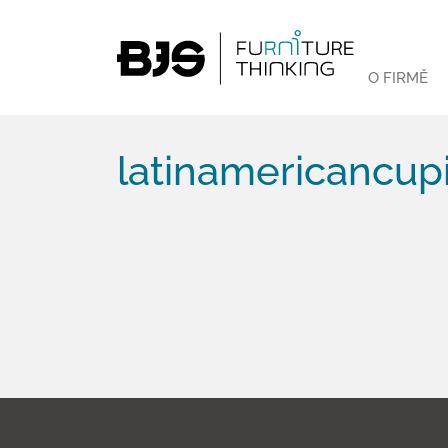
O FIRMĚ
latinamericancupi