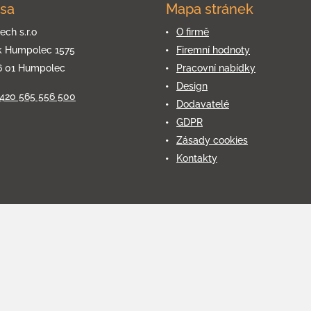
sa
Mapa stránek
ech s.r.o
O firmě
k Humpolec 1575
Firemní hodnoty
6 01 Humpolec
Pracovní nabídky
Design
+420 565 556 500
Dodavatelé
GDPR
Zásady cookies
Kontakty