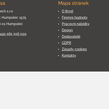
sa
Mapa stránek
ech s.r.o
O firmě
k Humpolec 1575
Firemní hodnoty
6 01 Humpolec
Pracovní nabídky
Design
+420 565 556 500
Dodavatelé
GDPR
Zásady cookies
Kontakty