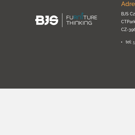
Adre
BJS Cz
CTPar
CZ-39
tel: