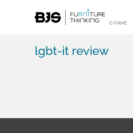
O FIRMĚ
lgbt-it review