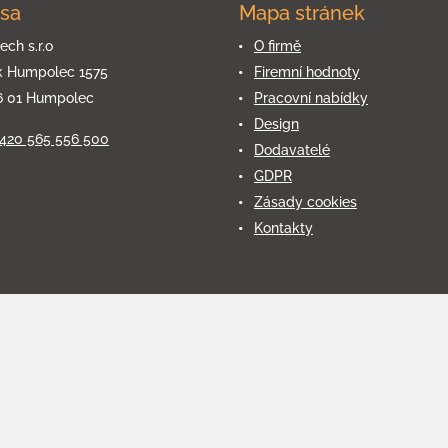
sa
Mapa stránek
ech s.r.o
O firmě
k Humpolec 1575
Firemní hodnoty
6 01 Humpolec
Pracovní nabídky
Design
+420 565 556 500
Dodavatelé
GDPR
Zásady cookies
Kontakty