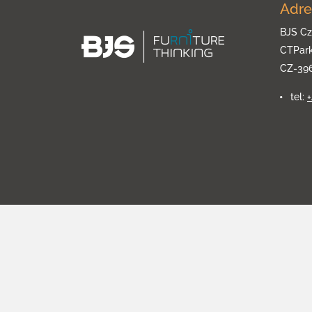
Adre
BJS Cz
CTPar
CZ-39
tel: