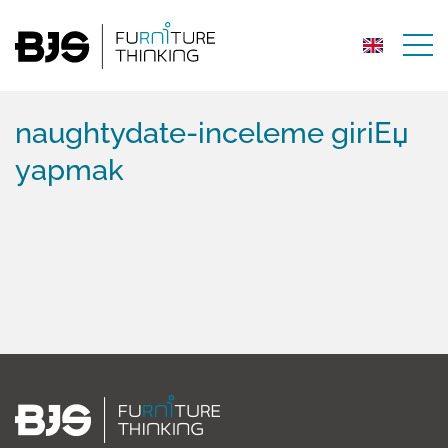
naughtydate-inceleme giriЕџ
yapmak