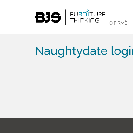
O FIRMĚ
Naughtydate logi