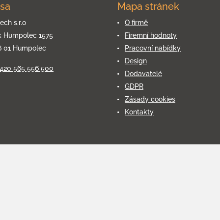
sa
Mapa stránek
ech s.r.o
O firmě
k Humpolec 1575
Firemní hodnoty
6 01 Humpolec
Pracovní nabídky
Design
+420 565 556 500
Dodavatelé
GDPR
Zásady cookies
Kontakty