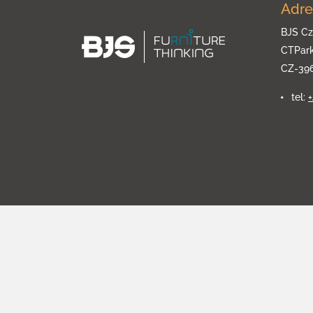
Adre
BJS Cz
CTPar
CZ-39
tel: