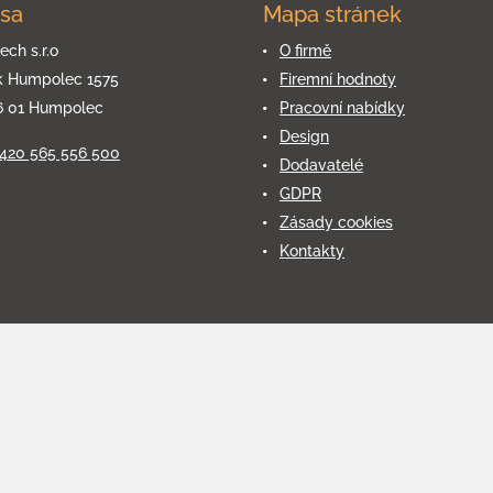
sa
Mapa stránek
ech s.r.o
O firmě
k Humpolec 1575
Firemní hodnoty
6 01 Humpolec
Pracovní nabídky
Design
+420 565 556 500
Dodavatelé
GDPR
Zásady cookies
Kontakty