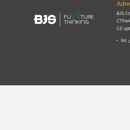
Adre
BJS Cz
CTPar
CZ-39
tel: