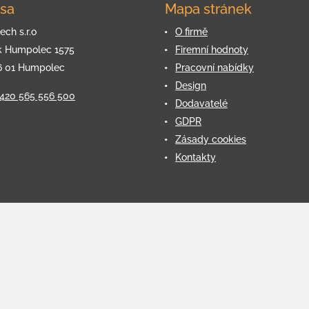
sa
Mapa stránek
ech s.r.o
O firmě
k Humpolec 1575
Firemní hodnoty
6 01 Humpolec
Pracovní nabídky
Design
+420 565 556 500
Dodavatelé
GDPR
Zásady cookies
Kontakty