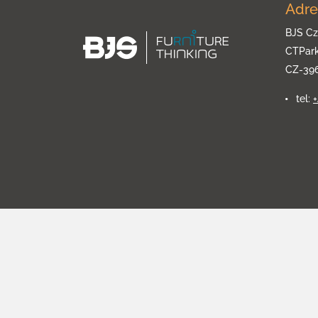
Adre
BJS Cz
CTPar
CZ-39
tel: