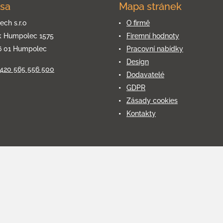
sa
Mapa stránek
ech s.r.o
O firmě
k Humpolec 1575
Firemní hodnoty
6 01 Humpolec
Pracovní nabídky
Design
+420 565 556 500
Dodavatelé
GDPR
Zásady cookies
Kontakty