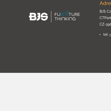
Adre
BJS Cz
CTPar
CZ-39
tel: