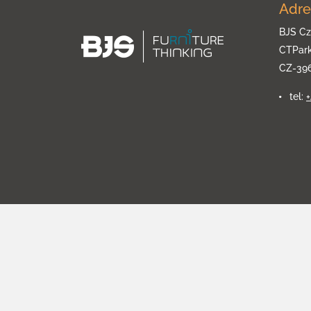
Adre
BJS Cz
CTPar
CZ-39
tel: