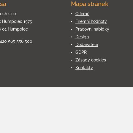
sa
Mapa stránek
ech s.r.o
O firmě
k Humpolec 1575
Firemní hodnoty
6 01 Humpolec
Pracovní nabídky
Design
+420 565 556 500
Dodavatelé
GDPR
Zásady cookies
Kontakty