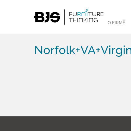
O FIRMĚ
Norfolk+VA+Virgin