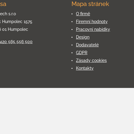
sa
Mapa stránek
ech s.r.o
O firmě
k Humpolec 1575
Firemní hodnoty
6 01 Humpolec
Pracovní nabídky
Design
+420 565 556 500
Dodavatelé
GDPR
Zásady cookies
Kontakty