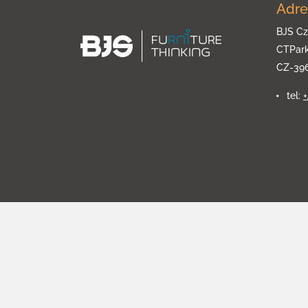
Adre
BJS Cz
CTPar
CZ-39
tel: