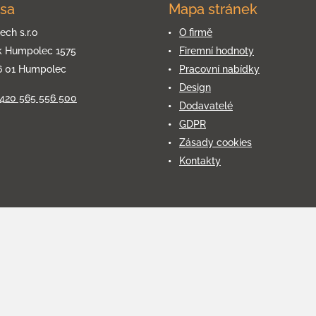
sa
Mapa stránek
ech s.r.o
O firmě
k Humpolec 1575
Firemní hodnoty
6 01 Humpolec
Pracovní nabídky
Design
+420 565 556 500
Dodavatelé
GDPR
Zásady cookies
Kontakty