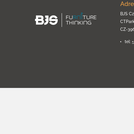
Adre
BJS Cz
CTPar
CZ-39
tel: