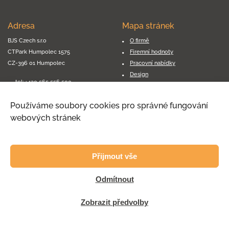
Adresa
Mapa stránek
BJS Czech s.r.o
O firmě
CTPark Humpolec 1575
Firemní hodnoty
CZ-396 01 Humpolec
Pracovní nabídky
Design
tel:
+420 565 556 500
Dodavatelé
GDPR
Používáme soubory cookies pro správné fungování
Zásady cookies
webových stránek
Kontakty
Přijmout vše
Odmítnout
Zobrazit předvolby