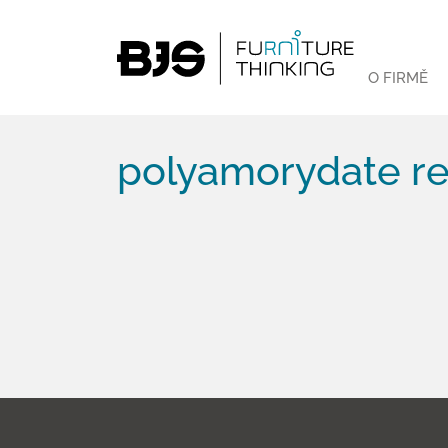
O FIRMĚ
polyamorydate r