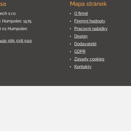
sa
Mapa stránek
ech s.r.o
O firmě
k Humpolec 1575
Firemní hodnoty
6 01 Humpolec
Pracovní nabídky
Design
+420 565 556 500
Dodavatelé
GDPR
Zásady cookies
Kontakty