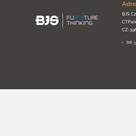
Adre
BJS Cz
CTPar
CZ-39
tel: