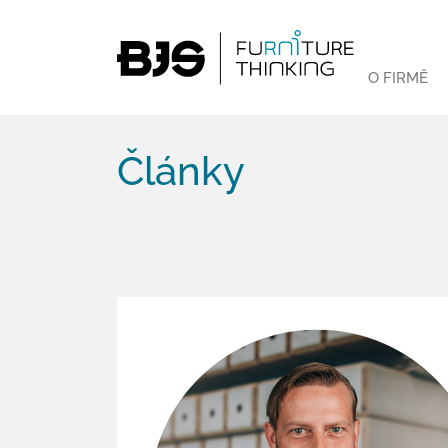
O FIRMĚ
Články