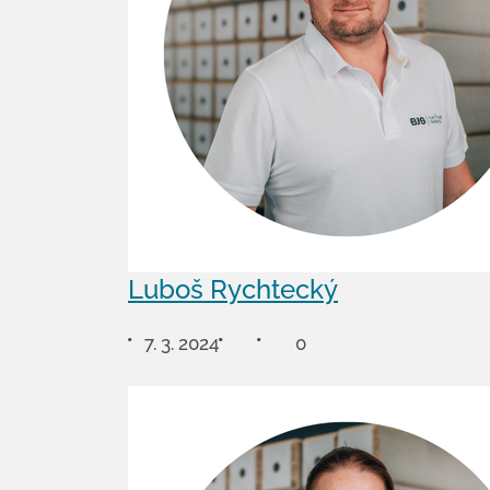
Luboš Rychtecký
7. 3. 2024
0