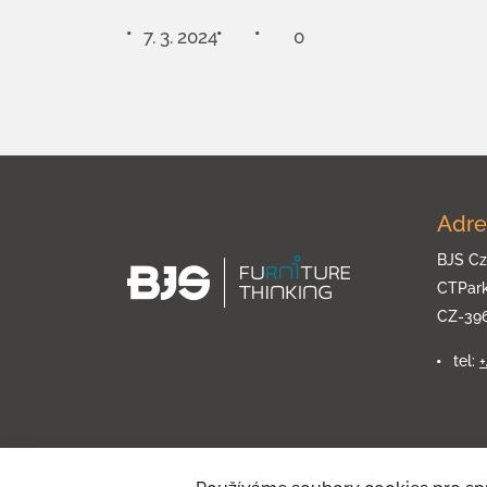
7. 3. 2024
0
Adre
BJS Cz
CTPar
CZ-39
tel: