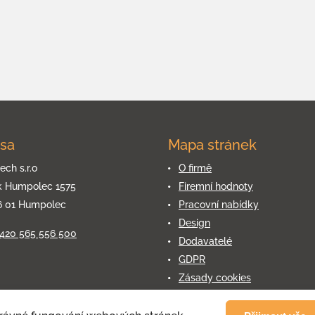
sa
Mapa stránek
ech s.r.o
O firmě
k Humpolec 1575
Firemní hodnoty
6 01 Humpolec
Pracovní nabídky
Design
+420 565 556 500
Dodavatelé
GDPR
Zásady cookies
Kontakty