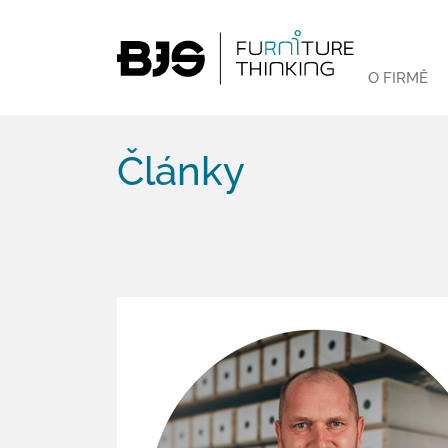
O FIRMĚ
Články