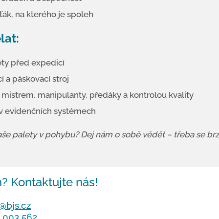
ťák, na kterého je spoleh
lat:
ety před expedicí
í a páskovací stroj
 mistrem, manipulanty, předáky a kontrolou kvality
 v evidenčních systémech
še palety v pohybu? Dej nám o sobě vědět – třeba se br
? Kontaktujte nás!
@bjs.cz
1 003 562