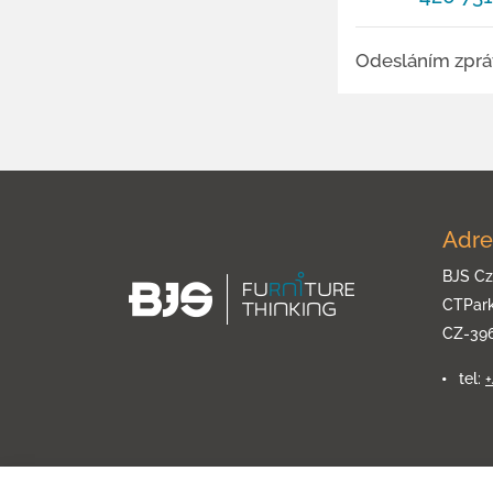
Odesláním zprá
Adre
BJS Cz
CTPar
CZ-39
tel: