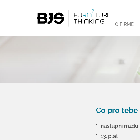
O FIRMĚ
Co pro teb
nástupní mzdu o
13. plat