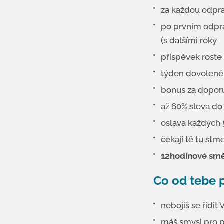
za každou odpra
po prvním odpra
(s dalšími roky
příspěvek roste 
týden dovolené
bonus za dopor
až 60% sleva do
oslava každých 
čekají tě tu stm
12hodinové směn
Co od tebe 
nebojíš se řídit
máš smysl pro 