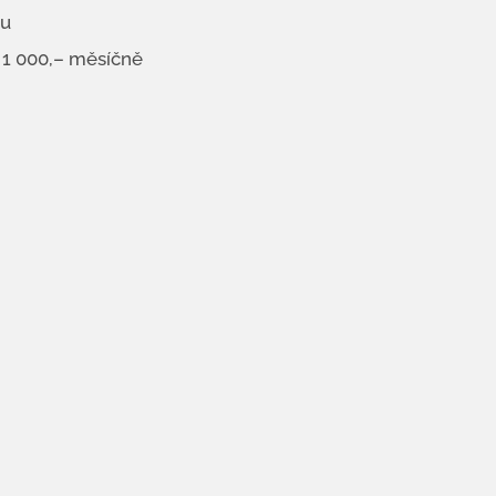
tu
 1 000,– měsíčně