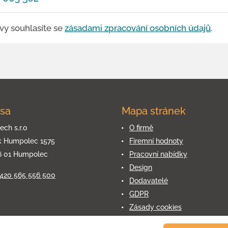
vy souhlasíte se
zásadami zpracování osobních údajů
.
sa
Mapa stránek
ech s.r.o
O firmě
k Humpolec 1575
Firemní hodnoty
6 01 Humpolec
Pracovní nabídky
Design
+420 565 556 500
Dodavatelé
GDPR
Zásady cookies
Kontakty