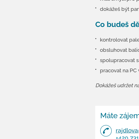
dokážeš být par
Co budeš dě
kontrolovat pal
obsluhovat balic
spolupracovat s
pracovat na PC
Dokážeš udržet na
Máte zájem
rajdlova
+420 73