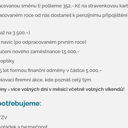
covanou směnu ti pošleme 352,- Kč na stravenkovou kar
covaném roce od nás dostaneš k penzijnímu připojištění
až na 3 500,–)
 navíc (po odpracovaném prvním roce)
učení nového zaměstnance 15 000,-
 optiky
5 let formou finanční odměny v částce 5 000,–
elovací firemní akce, kde poznáš celý tým
y = více volných dní v měsíci včetně volných víkendů!
potřebujeme:
 VZV
pořádek a bezpečnost